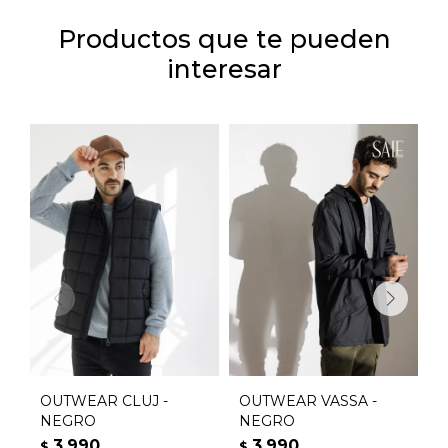
Productos que te pueden
interesar
OUTWEAR CLUJ -
OUTWEAR VASSA -
O
NEGRO
NEGRO
3.990
3.990
$
$
$