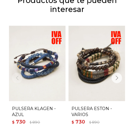
Productos que te pueden
interesar
PULSERA KLAGEN -
PULSERA ESTON -
P
AZUL
VARIOS
V
730
730
$
890
$
890
$
$
$