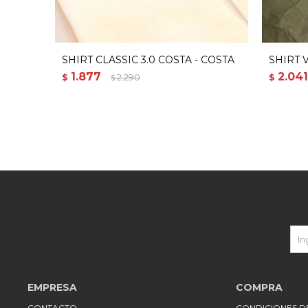
SHIRT CLASSIC 3.0 COSTA - COSTA
SHIRT V
1.877
2.041
$
2.290
$
$
EMPRESA
COMPRA
CONTACTO
CONDICIONES 