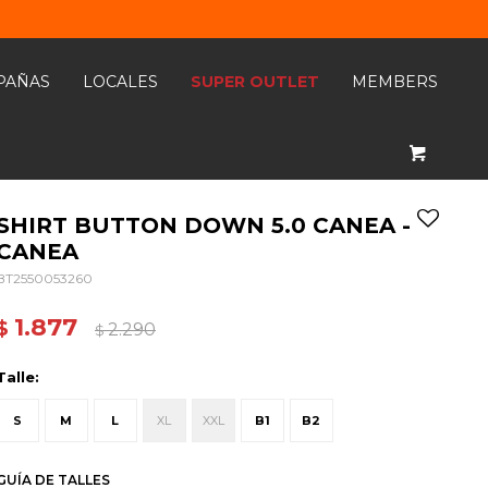
PAÑAS
LOCALES
SUPER OUTLET
MEMBERS
SHIRT BUTTON DOWN 5.0 CANEA -
CANEA
BT2550053260
1.877
$
2.290
$
Talle:
S
M
L
XL
XXL
B1
B2
GUÍA DE TALLES