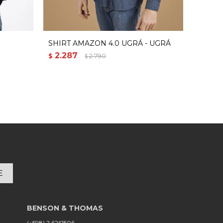
SHIRT AMAZON 4.0 UGRÁ - UGRÁ
SHIRT 
2.287
2.28
$
2.790
$
$
E
(+598) 2 6261506