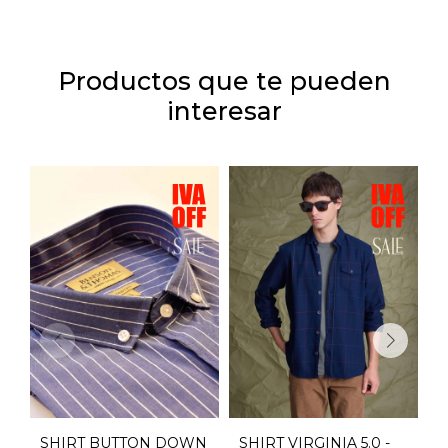
Productos que te pueden
interesar
SHIRT BUTTON DOWN
SHIRT VIRGINIA 5.0 -
S