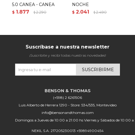
5.0 CANEA - CANEA
NOCHE
1.877
2.041
$
2.290
$
2.490
$
$
$
Suscríbase a nuestra newsletter
¡Suscribite y recibí todas nuestras novedades!
SUSCRIBIRME
(+598) 2 6261506
Luis Alberto de Herrera 1290 - Store: 534/535, Montevideo
info@bensonandthomas.com
Domingos a Jueves de 10:00 a 21:00 hs Viernes y Sábados de 10:00 a
NEKIL S.A. 217205230013 +59894900454