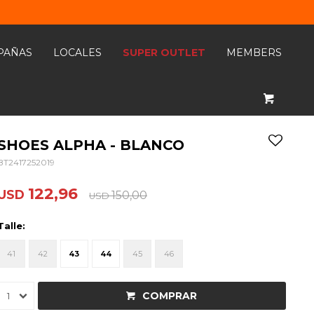
PAÑAS
LOCALES
SUPER OUTLET
MEMBERS
SHOES ALPHA - BLANCO
BT2417252019
122,96
USD
150,00
USD
Talle:
41
42
43
44
45
46
COMPRAR
1