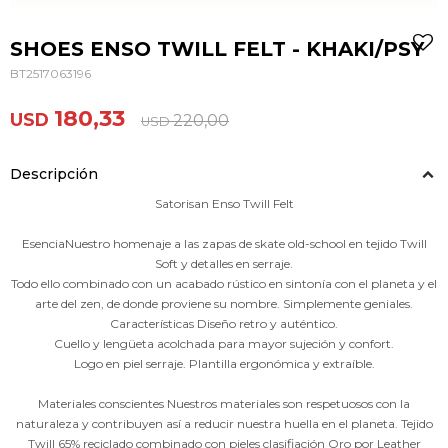
SHOES ENSO TWILL FELT - KHAKI/PSY
BT2517063196
180,33
USD
220,00
USD
Descripción
Satorisan Enso Twill Felt
EsenciaNuestro homenaje a las zapas de skate old-school en tejido Twill
Soft y detalles en serraje.
Todo ello combinado con un acabado rústico en sintonía con el planeta y el
arte del zen, de donde proviene su nombre. Simplemente geniales.
Características Diseño retro y auténtico.
Cuello y lengüeta acolchada para mayor sujeción y confort.
Logo en piel serraje. Plantilla ergonómica y extraíble.
Materiales conscientes Nuestros materiales son respetuosos con la
naturaleza y contribuyen así a reducir nuestra huella en el planeta. Tejido
Twill 65% reciclado combinado con pieles clasifiación Oro por Leather