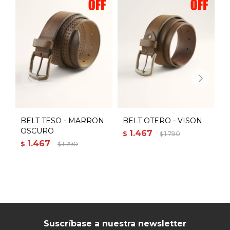
BELT TESO - MARRON
BELT OTERO - VISON
S
OSCURO
P
1.467
$
1.790
$
1.467
$
1.790
$
U
Suscríbase a nuestra newsletter