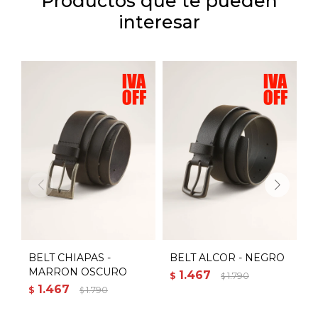
Productos que te pueden
interesar
BELT CHIAPAS -
BELT ALCOR - NEGRO
B
MARRON OSCURO
1.467
$
1.790
$
1.467
$
1.790
$
$