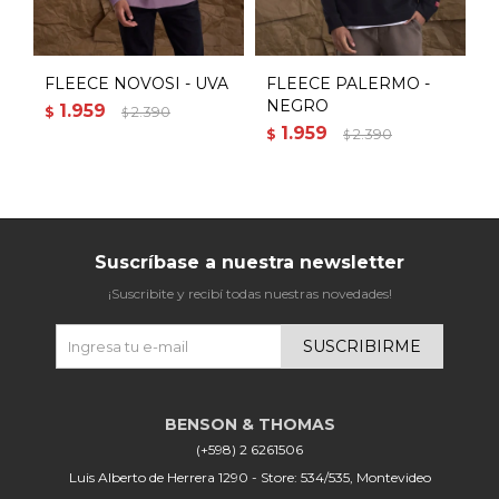
FLEECE NOVOSI - UVA
FLEECE PALERMO -
NEGRO
-
1.959
$
2.390
$
1.959
$
2.390
$
$
Suscríbase a nuestra newsletter
¡Suscribite y recibí todas nuestras novedades!
SUSCRIBIRME
(+598) 2 6261506
Luis Alberto de Herrera 1290 - Store: 534/535, Montevideo