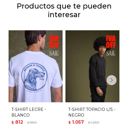
Productos que te pueden
interesar
T-SHIRT LECRE -
T-SHIRT TOPACIO L/S -
T
BLANCO
NEGRO
L
812
1.057
$
990
$
1.290
$
$
$