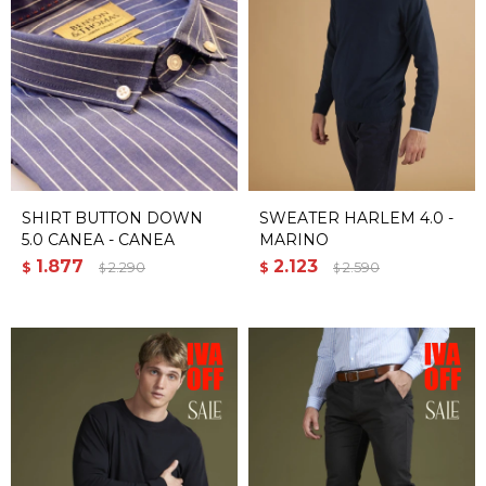
SHIRT BUTTON DOWN
SWEATER HARLEM 4.0 -
5.0 CANEA - CANEA
MARINO
1.877
2.123
$
2.290
$
2.590
$
$