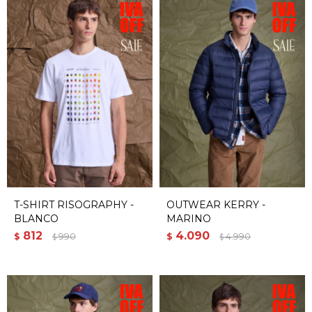
T-SHIRT RISOGRAPHY -
OUTWEAR KERRY -
BLANCO
MARINO
812
4.090
$
990
$
4.990
$
$