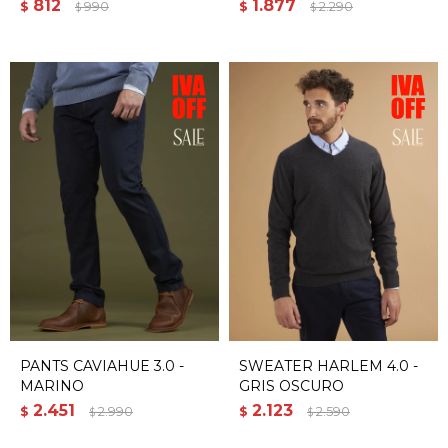
812
1.877
$
990
$
2.290
$
$
PANTS CAVIAHUE 3.0 -
SWEATER HARLEM 4.0 -
MARINO
GRIS OSCURO
2.451
2.123
$
2.990
$
2.590
$
$