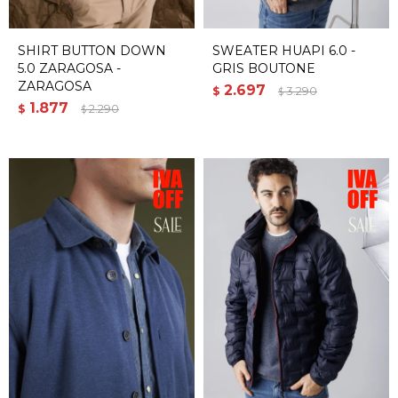
SHIRT BUTTON DOWN
SWEATER HUAPI 6.0 -
5.0 ZARAGOSA -
GRIS BOUTONE
ZARAGOSA
2.697
$
3.290
$
1.877
$
2.290
$