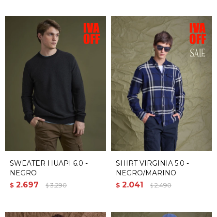
SWEATER HUAPI 6.0 -
SHIRT VIRGINIA 5.0 -
NEGRO
NEGRO/MARINO
2.697
2.041
$
3.290
$
2.490
$
$