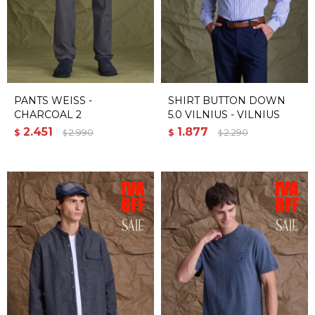
PANTS WEISS -
SHIRT BUTTON DOWN
CHARCOAL 2
5.0 VILNIUS - VILNIUS
2.451
1.877
$
2.990
$
2.290
$
$