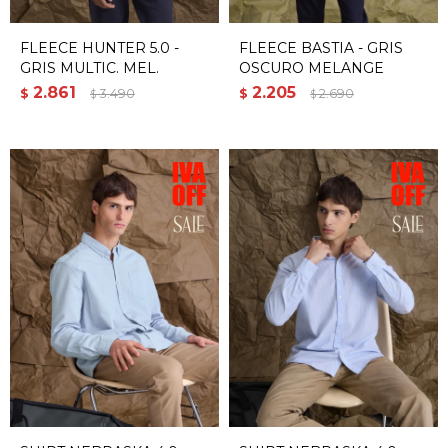
FLEECE HUNTER 5.0 -
FLEECE BASTIA - GRIS
GRIS MULTIC. MEL.
OSCURO MELANGE
2.861
2.205
$
3.490
$
2.690
$
$