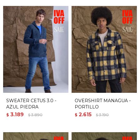
SWEATER CETUS 3.0 -
OVERSHIRT MANAGUA -
AZUL PIEDRA
PORTILLO
3.189
2.615
$
3.890
$
3.190
$
$