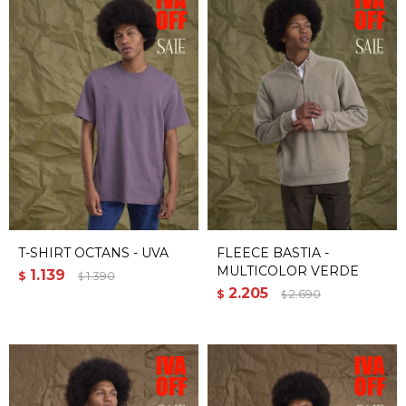
T-SHIRT OCTANS - UVA
FLEECE BASTIA -
MULTICOLOR VERDE
1.139
$
1.390
$
2.205
$
2.690
$