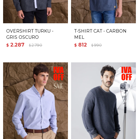
OVERSHIRT TURKU -
T-SHIRT CAT - CARBON
GRIS OSCURO
MEL
2.287
812
$
2.790
$
990
$
$