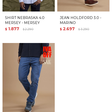
SHIRT NEBRASKA 4.0
JEAN HOLDFORD 3.0 -
MERSEY - MERSEY
MARINO
1.877
2.697
$
2.290
$
3.290
$
$