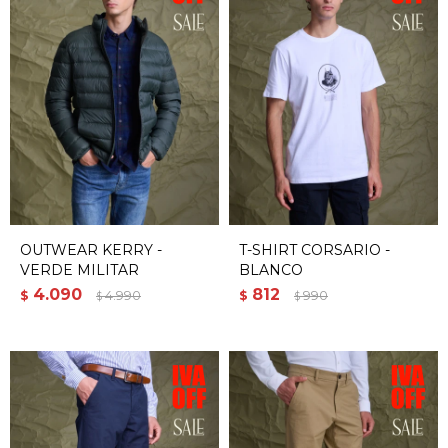
OUTWEAR KERRY -
T-SHIRT CORSARIO -
VERDE MILITAR
BLANCO
4.090
812
$
4.990
$
990
$
$