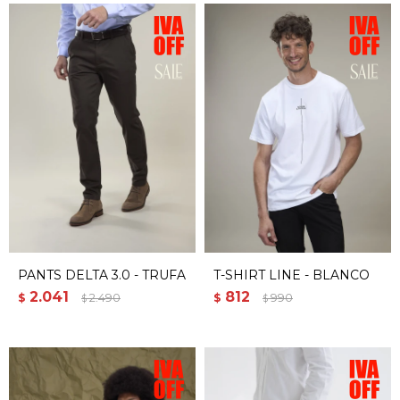
PANTS DELTA 3.0 - TRUFA
T-SHIRT LINE - BLANCO
2.041
812
$
2.490
$
990
$
$