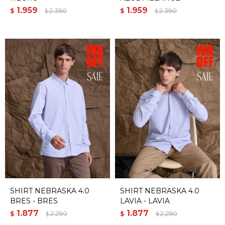
1.959
1.959
$
2.390
$
2.390
$
$
SHIRT NEBRASKA 4.0
SHIRT NEBRASKA 4.0
BRES - BRES
LAVIA - LAVIA
1.877
1.877
$
2.290
$
2.290
$
$