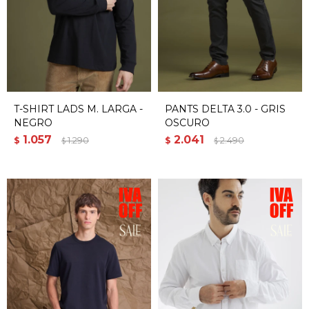
T-SHIRT LADS M. LARGA -
PANTS DELTA 3.0 - GRIS
NEGRO
OSCURO
1.057
2.041
$
1.290
$
2.490
$
$