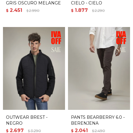
GRIS OSCURO MELANGE
CIELO - CIELO
2.451
1.877
$
2.990
$
2.290
$
$
OUTWEAR BREST -
PANTS BEARBERRY 6.0 -
NEGRO
BERENJENA
2.697
2.041
$
3.290
$
2.490
$
$