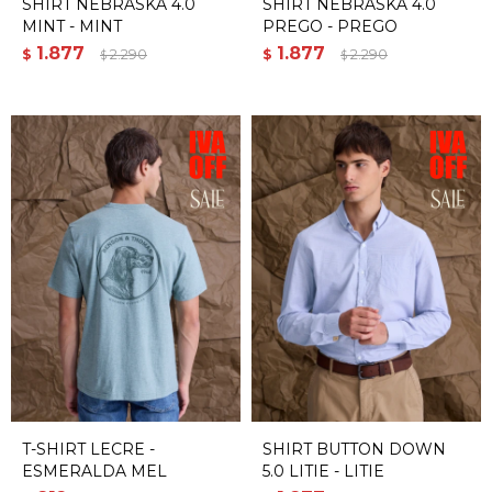
SHIRT NEBRASKA 4.0
SHIRT NEBRASKA 4.0
MINT - MINT
PREGO - PREGO
1.877
1.877
$
2.290
$
2.290
$
$
T-SHIRT LECRE -
SHIRT BUTTON DOWN
ESMERALDA MEL
5.0 LITIE - LITIE