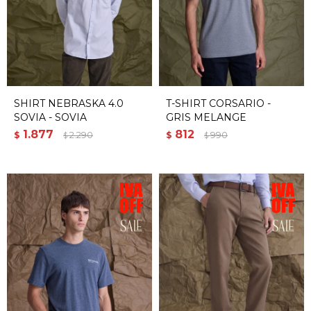
SHIRT NEBRASKA 4.0
T-SHIRT CORSARIO -
SOVIA - SOVIA
GRIS MELANGE
1.877
812
$
2.290
$
990
$
$