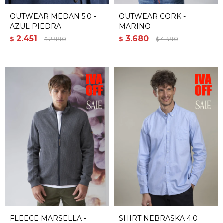
OUTWEAR MEDAN 5.0 -
OUTWEAR CORK -
AZUL PIEDRA
MARINO
2.451
3.680
$
2.990
$
4.490
$
$
FLEECE MARSELLA -
SHIRT NEBRASKA 4.0