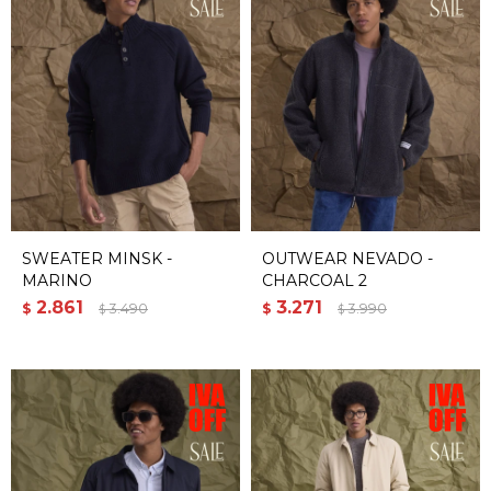
SWEATER MINSK -
OUTWEAR NEVADO -
MARINO
CHARCOAL 2
2.861
3.271
$
3.490
$
3.990
$
$