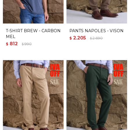
T-SHIRT BREW - CARBON
PANTS NAPOLES - VISON
MEL
2.205
$
2.690
$
812
$
990
$