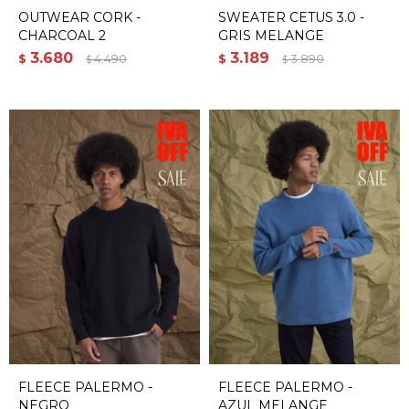
OUTWEAR CORK -
SWEATER CETUS 3.0 -
CHARCOAL 2
GRIS MELANGE
3.680
3.189
$
4.490
$
3.890
$
$
FLEECE PALERMO -
FLEECE PALERMO -
NEGRO
AZUL MELANGE