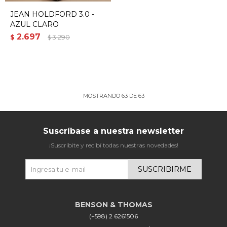
JEAN HOLDFORD 3.0 -
AZUL CLARO
2.697
$
3.290
$
MOSTRANDO
63
DE
63
Suscríbase a nuestra newsletter
¡Suscribite y recibí todas nuestras novedades!
SUSCRIBIRME
(+598) 2 6261506