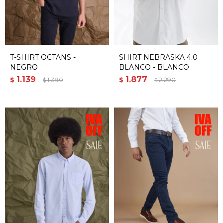
T-SHIRT OCTANS -
SHIRT NEBRASKA 4.0
NEGRO
BLANCO - BLANCO
1.139
1.877
$
1.390
$
2.290
$
$