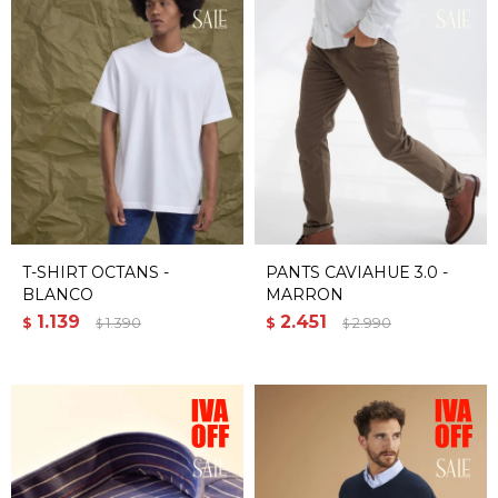
T-SHIRT OCTANS -
PANTS CAVIAHUE 3.0 -
BLANCO
MARRON
1.139
2.451
$
1.390
$
2.990
$
$