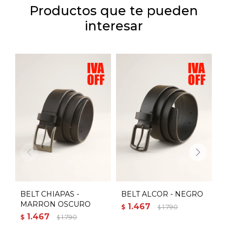
Productos que te pueden
interesar
BELT CHIAPAS -
BELT ALCOR - NEGRO
B
MARRON OSCURO
1.467
$
1.790
$
1.467
$
1.790
$
$