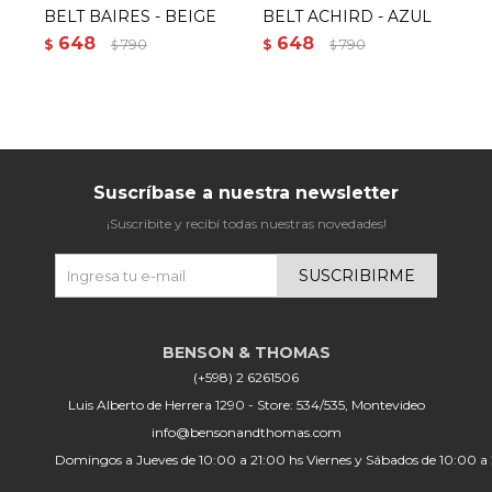
BELT BAIRES - BEIGE
BELT ACHIRD - AZUL
B
648
648
$
790
$
790
$
$
$
Suscríbase a nuestra newsletter
¡Suscribite y recibí todas nuestras novedades!
SUSCRIBIRME
(+598) 2 6261506
Luis Alberto de Herrera 1290 - Store: 534/535, Montevideo
info@bensonandthomas.com
Domingos a Jueves de 10:00 a 21:00 hs Viernes y Sábados de 10:00 a