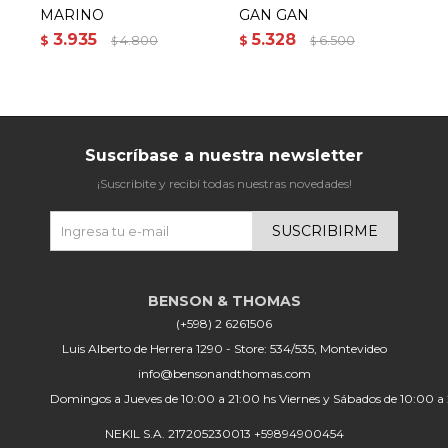
MARINO
GAN GAN
C
3.935
5.328
$
4.800
$
6.500
$
$
$
Suscríbase a nuestra newsletter
¡Suscribite y recibí todas nuestras novedades!
SUSCRIBIRME
(+598) 2 6261506
Luis Alberto de Herrera 1290 - Store: 534/535, Montevideo
info@bensonandthomas.com
Domingos a Jueves de 10:00 a 21:00 hs Viernes y Sábados de 10:00 a
NEKIL S.A. 217205230013 +59894900454