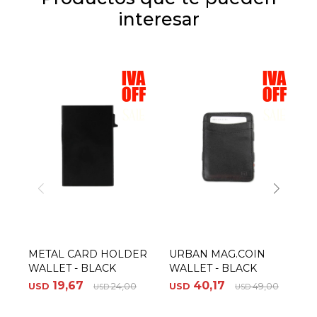
interesar
METAL CARD HOLDER
URBAN MAG.COIN
M
WALLET - BLACK
WALLET - BLACK
W
19,67
40,17
USD
24,00
USD
49,00
U
USD
USD