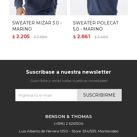
SWEATER MIZAR 3.0 -
SWEATER POLECAT
S
MARINO
5.0 - MARINO
2.205
2.861
$
2.690
$
3.490
$
$
$
Suscríbase a nuestra newsletter
¡Suscribite y recibí todas nuestras novedades!
SUSCRIBIRME
(+598) 2 6261506
Luis Alberto de Herrera 1290 - Store: 534/535, Montevideo