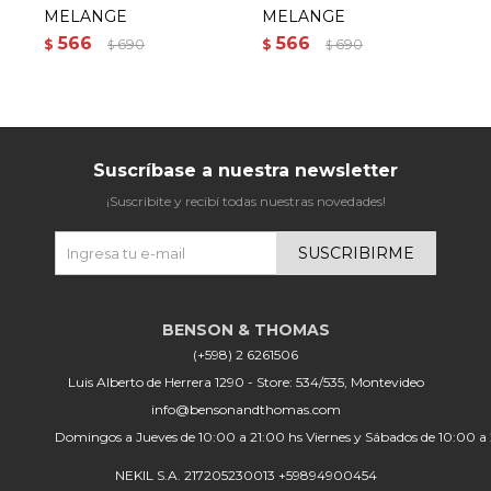
MELANGE
MELANGE
$
566
566
$
690
$
690
$
$
Suscríbase a nuestra newsletter
¡Suscribite y recibí todas nuestras novedades!
SUSCRIBIRME
(+598) 2 6261506
Luis Alberto de Herrera 1290 - Store: 534/535, Montevideo
info@bensonandthomas.com
Domingos a Jueves de 10:00 a 21:00 hs Viernes y Sábados de 10:00 a
NEKIL S.A. 217205230013 +59894900454