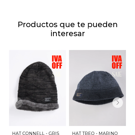
Productos que te pueden
interesar
HAT CONNELL - GRIS
HAT TREO - MARINO
H