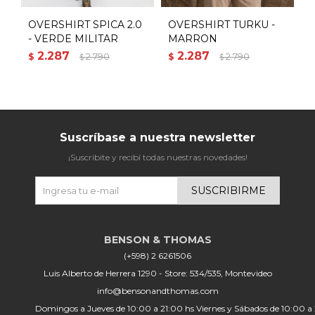
OVERSHIRT SPICA 2.0
OVERSHIRT TURKU -
O
- VERDE MILITAR
MARRON
2.287
2.287
$
2.790
$
2.790
$
$
$
Suscríbase a nuestra newsletter
¡Suscribite y recibí todas nuestras novedades!
SUSCRIBIRME
(+598) 2 6261506
Luis Alberto de Herrera 1290 - Store: 534/535, Montevideo
info@bensonandthomas.com
Domingos a Jueves de 10:00 a 21:00 hs Viernes y Sábados de 10:00 a