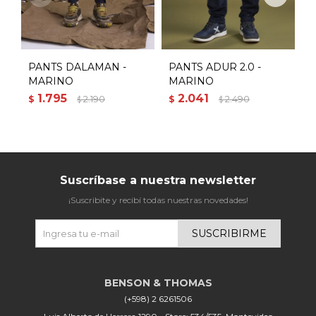
PANTS DALAMAN -
PANTS ADUR 2.0 -
P
MARINO
MARINO
1.795
2.041
$
2.190
$
2.490
$
$
$
Suscríbase a nuestra newsletter
¡Suscribite y recibí todas nuestras novedades!
SUSCRIBIRME
(+598) 2 6261506