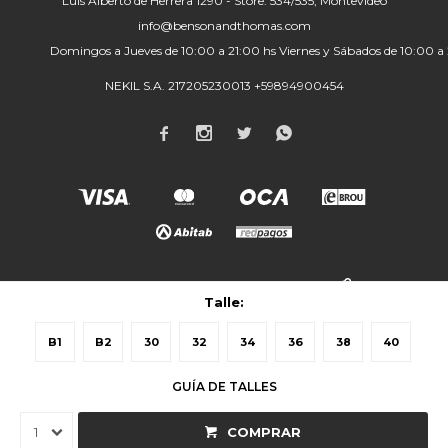
Luis Alberto de Herrera 1290 - Store: 534/535, Montevideo
info@bensonandthomas.com
Domingos a Jueves de 10:00 a 21:00 hs Viernes y Sábados de 10:00 a
NEKIL S.A. 217205230013 +59894900454




© Copyright 2026 / Benson & Thomas
NEKIL S.A.
Talle:
B1
B2
30
32
34
36
38
40
GUÍA DE TALLES
Fenicio
1
COMPRAR