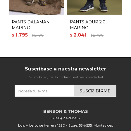
PANTS DALAMAN -
PANTS ADUR 2.0 -
P
MARINO
MARINO
6
1.795
2.041
$
2.190
$
2.490
$
$
$
Suscríbase a nuestra newsletter
¡Suscribite y recibí todas nuestras novedades!
SUSCRIBIRME
(+598) 2 6261506
Luis Alberto de Herrera 1290 - Store: 534/535, Montevideo