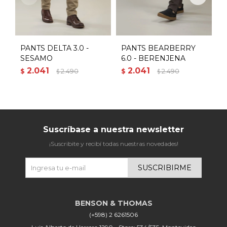
PANTS DELTA 3.0 -
PANTS BEARBERRY
P
SESAMO
6.0 - BERENJENA
2.041
2.041
$
2.490
$
2.490
$
$
$
Suscríbase a nuestra newsletter
¡Suscribite y recibí todas nuestras novedades!
SUSCRIBIRME
(+598) 2 6261506