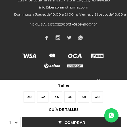
Luis Alberto de Herrera 1290 - Store: 534/535, Montevideo
info@bensonandthomas.com
Domingos a Jueves de 10:00 a 21:00 hs Viernes y Sábados de 10:00 a
NEKIL S.A. 217205230013 +59894900454




© Copyright 2026 / Benson & Thomas
NEKIL S.A.
Talle:
30
32
34
36
38
40
GUÍA DE TALLES
Fenicio
1
COMPRAR