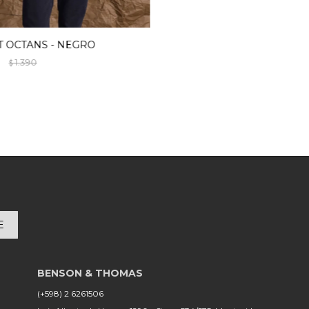
T OCTANS - NEGRO
1.390
$
E
(+598) 2 6261506