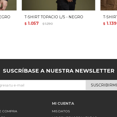
NEGRO
T-SHIRT TOPACIO L/S - NEGRO
T-SHIR
1.057
1.139
$
1.290
$
$
SUSCRÍBASE A NUESTRA NEWSLETTER
SUSCRIBIRM
MI CUENTA
DE COMPRA
MIS DATOS