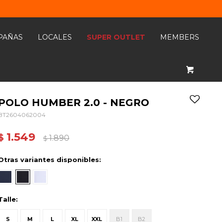
PAÑAS
LOCALES
SUPER OUTLET
MEMBERS
POLO HUMBER 2.0 - NEGRO
BT2604062004
1.549
$
1.890
$
Otras variantes disponibles:
Talle:
S
M
L
XL
XXL
B1
B2