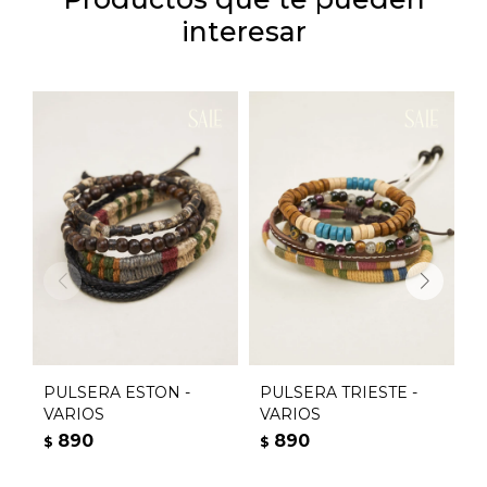
interesar
PULSERA ESTON -
PULSERA TRIESTE -
P
VARIOS
VARIOS
V
890
890
$
$
$