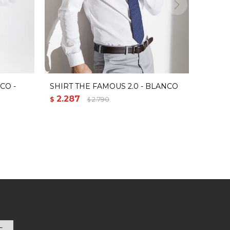
CO -
SHIRT THE FAMOUS 2.0 - BLANCO
2.287
$
2.790
$