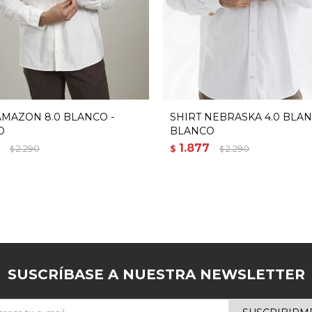
AMAZON 8.0 BLANCO -
SHIRT NEBRASKA 4.0 BLAN
O
BLANCO
1.877
2.290
$
2.290
$
$
SUSCRÍBASE A NUESTRA NEWSLETTER