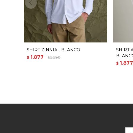
SHIRT ZINNIA - BLANCO
SHIRT 
BLANC
1.877
$
2.290
$
1.877
$