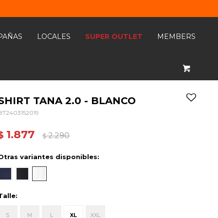
PAÑAS
LOCALES
SUPER OUTLET
MEMBERS
SHIRT TANA 2.0 - BLANCO
BT2403152019
1.877
$
2.290
$
Otras variantes disponibles:
Talle:
S
M
L
XL
XXL