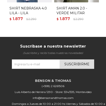
SHIRT NEBRASKA 4.0
SHIRT AMAN 2.0 -
S
LILA - LILA
VERDE MILITAR
1.877
1.877
$
2.290
$
2.290
$
$
$
Suscríbase a nuestra newsletter
¡Suscribite y recibí todas nuestras novedades!
SUSCRIBIRME
(+598) 2 6261506
Luis Alberto de Herrera 1290 - Store: 534/535, Montevideo
info@bensonandthomas.com
Domingos a Jueves de 10:00 a 21:00 hs Viernes y Sábados de 10:00 a