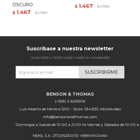
OSCURO
1.467
$
1.790
$
$
1.467
$
1.790
$
Suscríbase a nuestra newsletter
¡Suscribite y recibí todas nuestras novedades!
SUSCRIBIRME
(+598) 2 6261506
Luis Alberto de Herrera 1290 - Store: 534/535, Montevideo
info@bensonandthomas.com
Domingos a Jueves de 10:00 a 21:00 hs Viernes y Sábados de 10:00 a
NEKIL S.A. 217205230013 +59894900454