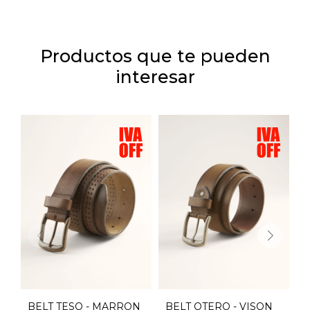
Productos que te pueden
interesar
BELT TESO - MARRON
BELT OTERO - VISON
B