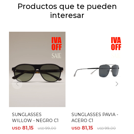
Productos que te pueden
interesar
SUNGLASSES
SUNGLASSES PAVIA -
S
WILLOW - NEGRO C1
ACERO C1
V
81,15
81,15
USD
99,00
USD
99,00
U
USD
USD