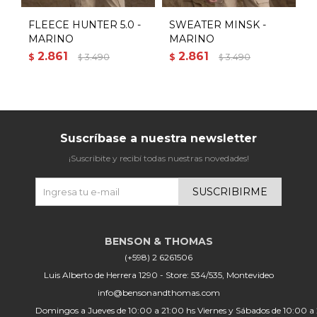
FLEECE HUNTER 5.0 -
SWEATER MINSK -
S
MARINO
MARINO
2.861
2.861
$
3.490
$
3.490
$
$
$
Suscríbase a nuestra newsletter
¡Suscribite y recibí todas nuestras novedades!
SUSCRIBIRME
(+598) 2 6261506
Luis Alberto de Herrera 1290 - Store: 534/535, Montevideo
info@bensonandthomas.com
Domingos a Jueves de 10:00 a 21:00 hs Viernes y Sábados de 10:00 a