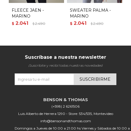
FLEECE JAEN -
SWEATER PALMA -
MARINO
MARINO
4
2.041
2.041
$
2.490
$
2.490
$
$
$
Suscríbase a nuestra newsletter
¡Suscribite y recibí todas nuestras novedades!
SUSCRIBIRME
(+598) 2 6261506
Luis Alberto de Herrera 1290 - Store: 534/535, Montevideo
info@bensonandthomas.com
Domingos a Jueves de 10:00 a 21:00 hs Viernes y Sábados de 10:00 a