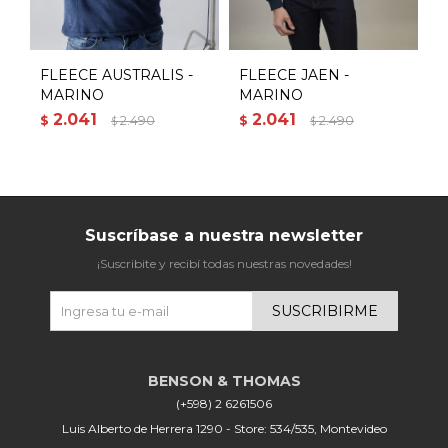
FLEECE AUSTRALIS -
FLEECE JAEN -
S
MARINO
MARINO
2.041
2.041
$
2.490
$
2.490
$
$
$
Suscríbase a nuestra newsletter
¡Suscribite y recibí todas nuestras novedades!
SUSCRIBIRME
(+598) 2 6261506
Luis Alberto de Herrera 1290 - Store: 534/535, Montevideo