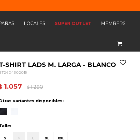
PAÑAS
LOCALES
SUPER OUTLET
MEMBERS
T-SHIRT LADS M. LARGA - BLANCO
BT2404302019
1.057
$
1.290
$
Otras variantes disponibles:
Talle:
S
M
L
XL
XXL