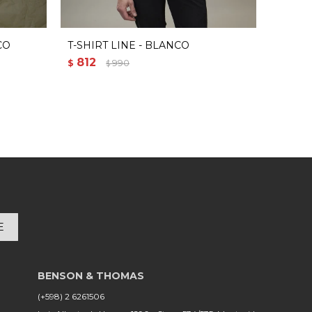
CO
T-SHIRT LINE - BLANCO
T-SHI
812
1.13
$
990
$
$
E
(+598) 2 6261506