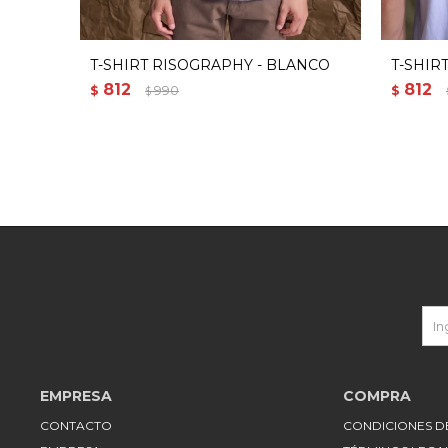
T-SHIRT RISOGRAPHY - BLANCO
T-SHIR
812
812
$
990
$
$
EMPRESA
COMPRA
CONTACTO
CONDICIONES 