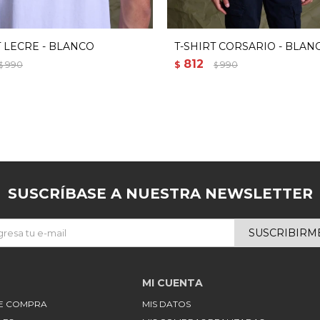
T LECRE - BLANCO
T-SHIRT CORSARIO - BLAN
812
990
$
990
$
$
SUSCRÍBASE A NUESTRA NEWSLETTER
SUSCRIBIRM
MI CUENTA
DE COMPRA
MIS DATOS