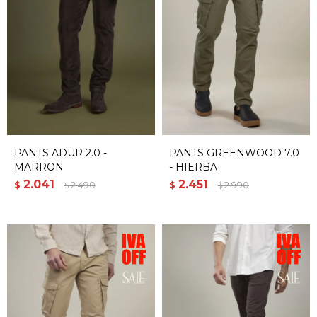
PANTS ADUR 2.0 -
PANTS GREENWOOD 7.0
MARRON
- HIERBA
2.041
2.451
$
2.490
$
2.990
$
$