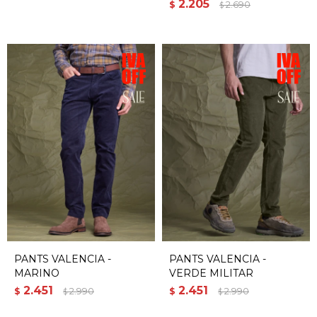
2.205
$
2.690
$
PANTS VALENCIA -
PANTS VALENCIA -
MARINO
VERDE MILITAR
2.451
2.451
$
2.990
$
2.990
$
$