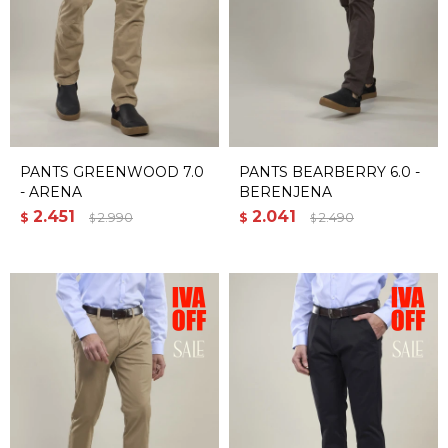
PANTS GREENWOOD 7.0
PANTS BEARBERRY 6.0 -
- ARENA
BERENJENA
2.451
2.041
$
2.990
$
2.490
$
$