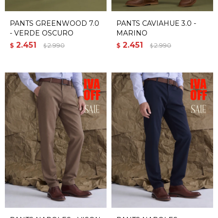
PANTS GREENWOOD 7.0
PANTS CAVIAHUE 3.0 -
- VERDE OSCURO
MARINO
2.451
2.451
$
2.990
$
2.990
$
$