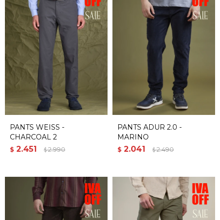
PANTS WEISS -
PANTS ADUR 2.0 -
CHARCOAL 2
MARINO
2.451
2.041
$
2.990
$
2.490
$
$