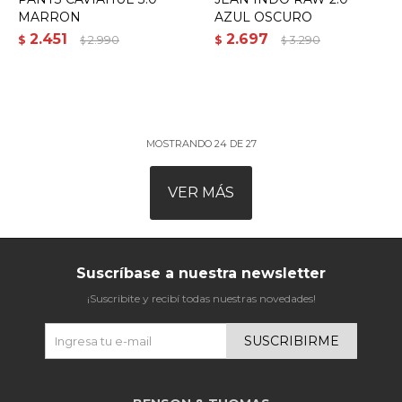
MARRON
AZUL OSCURO
2.451
2.697
$
2.990
$
3.290
$
$
MOSTRANDO
24
DE
27
VER MÁS
Suscríbase a nuestra newsletter
¡Suscribite y recibí todas nuestras novedades!
SUSCRIBIRME