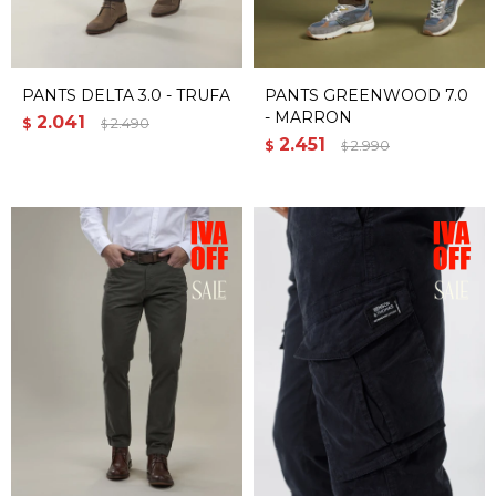
PANTS DELTA 3.0 - TRUFA
PANTS GREENWOOD 7.0
- MARRON
2.041
$
2.490
$
2.451
$
2.990
$