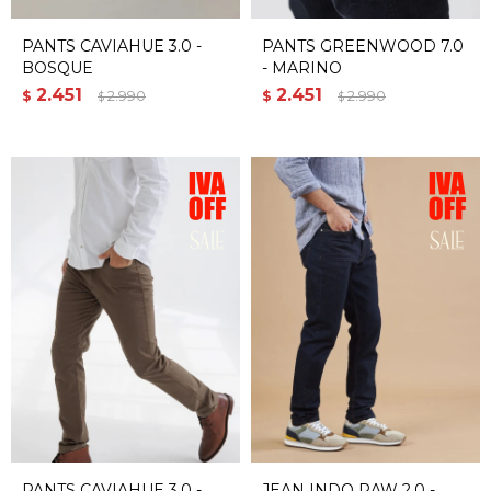
PANTS CAVIAHUE 3.0 -
PANTS GREENWOOD 7.0
BOSQUE
- MARINO
2.451
2.451
$
2.990
$
2.990
$
$
PANTS CAVIAHUE 3.0 -
JEAN INDO RAW 2.0 -