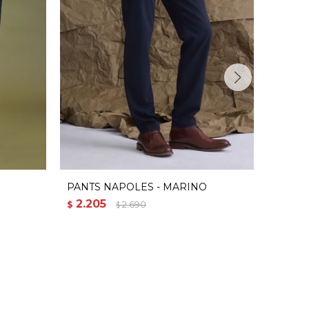
PANTS NAPOLES - MARINO
PANTS
2.205
2.45
$
2.690
$
$