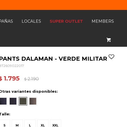
PAÑAS
LOCALES
SUPER OUTLET
MEMBERS
PANTS DALAMAN - VERDE MILITAR
BT2609022017
1.795
$
2.190
$
Otras variantes disponibles:
Talle:
S
M
L
XL
XXL