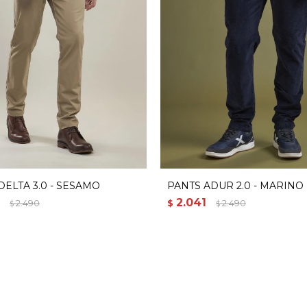
DELTA 3.0 - SESAMO
PANTS ADUR 2.0 - MARINO
2.041
2.490
$
2.490
$
$