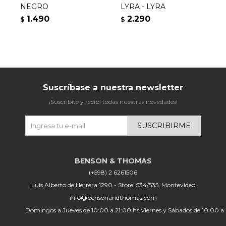
NEGRO
LYRA - LYRA
C
1.490
2.290
$
$
$
Suscríbase a nuestra newsletter
¡Suscribite y recibí todas nuestras novedades!
SUSCRIBIRME
(+598) 2 6261506
Luis Alberto de Herrera 1290 - Store: 534/535, Montevideo
info@bensonandthomas.com
Domingos a Jueves de 10:00 a 21:00 hs Viernes y Sábados de 10:00 a